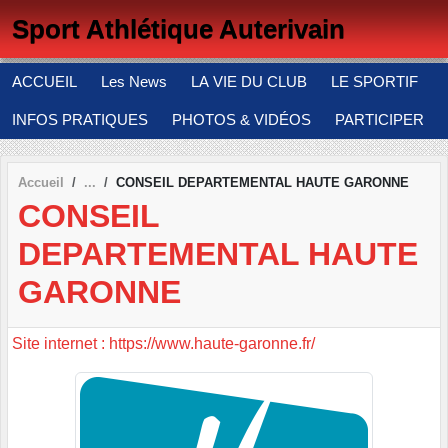
Panneau de gestion des cookies
Sport Athlétique Auterivain
ACCUEIL
Les News
LA VIE DU CLUB
LE SPORTIF
INFOS PRATIQUES
PHOTOS & VIDÉOS
PARTICIPER
Accueil
CONSEIL DEPARTEMENTAL HAUTE GARONNE
CONSEIL
DEPARTEMENTAL HAUTE
GARONNE
Site internet : https://www.haute-garonne.fr/